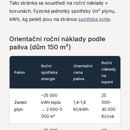
Tato stránka se soustředí na roční náklady v
korunách. Fyzické jednotky spotřeby (m³ plynu,
kWh, kg pelet) jsou na stránce
spotřeba kotle
.
Orientační roční náklady podle
paliva (dům 150 m²)
Roční
Roční
Orientační
náklady
Palivo
spotřeba
cena
na
energie
paliva
topení
~25 000
25
Zemní
kWh tepla
1,4–1,8
000–
plyn
→ 2 600–3
Kč/kWh
45 000
000 m³
Kč/rok