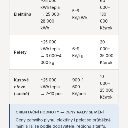
~25 000
60
kWh tepla
000–
5–6
Elektřina
→ 25 000–
130
Kč/kWh
28 000
000
kWh
Kč/rok
~25 000
20
kWh tepla
6–9
000–
Pelety
→ 3 000–4
Kč/kg
35 000
000 kg
Kč/rok
10
Kusové
~25 000
900–1
000–
dřevo
kWh tepla
600
25 000
(suché)
→ 7–10 prm
Kč/prm
Kč/rok
ORIENTAČNÍ HODNOTY — CENY PALIV SE MĚNÍ
Ceny zemního plynu, elektřiny i pelet se průběžně
mění a liší se podle dodavatele, regionu a tarifu.