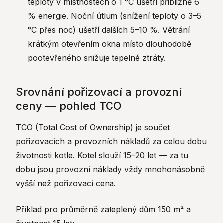
teploty v místnostech o 1 °C ušetří přibližně 6
% energie. Noční útlum (snížení teploty o 3–5
°C přes noc) ušetří dalších 5–10 %. Větrání
krátkým otevřením okna místo dlouhodobě
pootevřeného snižuje tepelné ztráty.
Srovnání pořizovací a provozní
ceny — pohled TCO
TCO (Total Cost of Ownership) je součet
pořizovacích a provozních nákladů za celou dobu
životnosti kotle. Kotel slouží 15–20 let — za tu
dobu jsou provozní náklady vždy mnohonásobně
vyšší než pořizovací cena.
Příklad pro průměrně zateplený dům 150 m² a