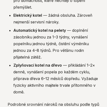
pro domácnosti, které nechtějí o topení
přemýšlet.
Elektrický kotel
— žádná obsluha. Zároveň
nejmenší servisní nároky.
Automatický kotel na pelety
— doplnění
zásobníku jednou za 1–3 týdny, vynášení
popelníku jednou týdně, čistění výměníku
jednou za 4–8 týdnů. Pro většinu rodin
přijatelná zátěž.
Zplyňovací kotel na dřevo
— přikládání 1–2×
denně, vynášení popela po každém cyklu,
příprava dřeva 6–12 měsíců dopředu. Vyžaduje
fyzicky aktivního majitele trvale přítomného v
domě.
Podrobné srovnání nároků na obsluhu podle typů