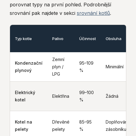
porovnat typy na první pohled. Podrobnější
srovnání pak najdete v sekci
srovnání kotlů
.
Typ kotle
Palivo
Účinnost
Obsluha
Zemní
Kondenzační
95–109
plyn /
Minimální
plynový
%
LPG
Elektrický
99–100
Elektřina
Žádná
kotel
%
Kotel na
Dřevěné
85–95
Doplňování
pelety
pelety
%
zásobníku