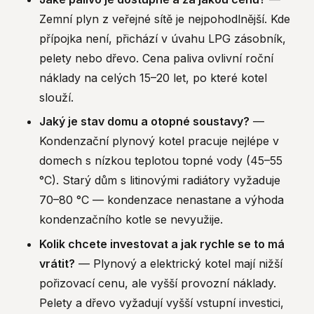
Zemní plyn z veřejné sítě je nejpohodlnější. Kde
přípojka není, přichází v úvahu LPG zásobník,
pelety nebo dřevo. Cena paliva ovlivní roční
náklady na celých 15–20 let, po které kotel
slouží.
Jaký je stav domu a otopné soustavy?
—
Kondenzační plynový kotel pracuje nejlépe v
domech s nízkou teplotou topné vody (45–55
°C). Starý dům s litinovými radiátory vyžaduje
70–80 °C — kondenzace nenastane a výhoda
kondenzačního kotle se nevyužije.
Kolik chcete investovat a jak rychle se to má
vrátit?
— Plynový a elektrický kotel mají nižší
pořizovací cenu, ale vyšší provozní náklady.
Pelety a dřevo vyžadují vyšší vstupní investici,