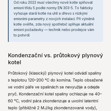
Od roku 2022 musí všechny nové kotle splňovat
emisní třídu 5 podle normy EN 303-5. To fakticky
vyřazuje starší kotle na uhlí a dřevo s nízkými
emisními parametry z nových instalací. Při výměně
kotle ověřte, zda nový spotřebič splňuje aktuální
emisní požadavky — technik nebo prodejce vám
to potvrdí.
Kondenzační vs. průtokový plynový
kotel
Průtokový (klasický) plynový kotel odvádí spaliny
s teplotou 120–200 °C do komína. Teplo obsažené
ve vodní páře ve spalinách se nevyužije a odejde
pryč. Kondenzační kotel spaliny ochlazuje na 40–
60 °C, vodní pára zkondenzuje a uvolní latentní
teplo (přibližně 2 MJ/kg zkondenzované vody),