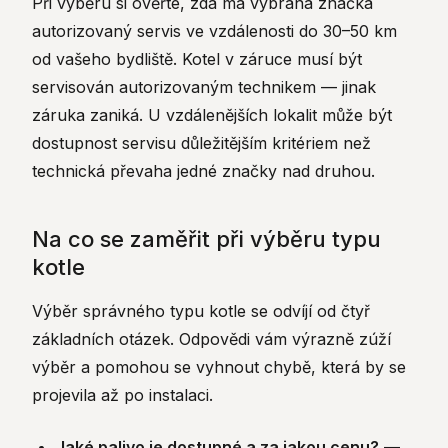
Při výběru si ověřte, zda má vybraná značka
autorizovaný servis ve vzdálenosti do 30–50 km
od vašeho bydliště. Kotel v záruce musí být
servisován autorizovaným technikem — jinak
záruka zaniká. U vzdálenějších lokalit může být
dostupnost servisu důležitějším kritériem než
technická převaha jedné značky nad druhou.
Na co se zaměřit při výběru typu
kotle
Výběr správného typu kotle se odvíjí od čtyř
základních otázek. Odpovědi vám výrazně zúží
výběr a pomohou se vyhnout chybě, která by se
projevila až po instalaci.
Jaké palivo je dostupné a za jakou cenu?
—