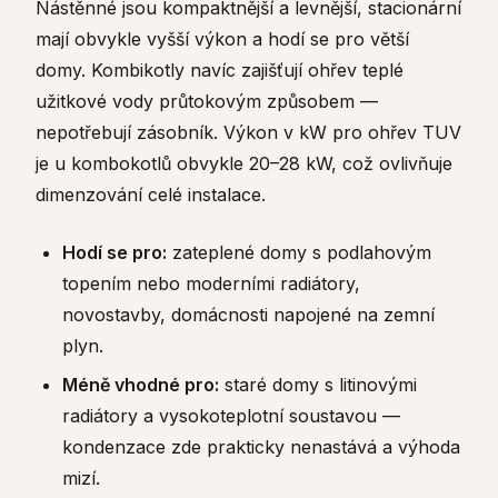
Nástěnné jsou kompaktnější a levnější, stacionární
mají obvykle vyšší výkon a hodí se pro větší
domy. Kombikotly navíc zajišťují ohřev teplé
užitkové vody průtokovým způsobem —
nepotřebují zásobník. Výkon v kW pro ohřev TUV
je u kombokotlů obvykle 20–28 kW, což ovlivňuje
dimenzování celé instalace.
Hodí se pro:
zateplené domy s podlahovým
topením nebo moderními radiátory,
novostavby, domácnosti napojené na zemní
plyn.
Méně vhodné pro:
staré domy s litinovými
radiátory a vysokoteplotní soustavou —
kondenzace zde prakticky nenastává a výhoda
mizí.