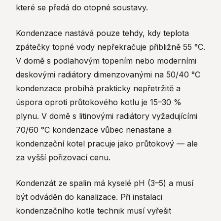
které se předá do otopné soustavy.
Kondenzace nastává pouze tehdy, kdy teplota
zpátečky topné vody nepřekračuje přibližně 55 °C.
V domě s podlahovým topením nebo moderními
deskovými radiátory dimenzovanými na 50/40 °C
kondenzace probíhá prakticky nepřetržitě a
úspora oproti průtokového kotlu je 15–30 %
plynu. V domě s litinovými radiátory vyžadujícími
70/60 °C kondenzace vůbec nenastane a
kondenzační kotel pracuje jako průtokový — ale
za vyšší pořizovací cenu.
Kondenzát ze spalin má kyselé pH (3–5) a musí
být odváděn do kanalizace. Při instalaci
kondenzačního kotle technik musí vyřešit