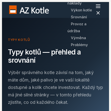
náklady
Výkon kotle
Srovnání
Provoz a
údržba
Výměna
TYPY KOTLŮ
Problémy
Typy kotlů — přehled a
srovnání
Výběr správného kotle závisí na tom, jaký
máte dům, jaké palivo je ve vaší lokalitě
dostupné a kolik chcete investovat. Každý typ
má jiné silné stránky — v tomto přehledu
zjistíte, co od každého čekat.