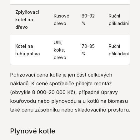
Zplyňovací
Kusové
80–92
Ruční
kotel na
dřevo
%
přikládání
dřevo
Uhlí,
Kotel na
70–85
Ruční
koks,
tuhá paliva
%
přikládání
dřevo
Pořizovací cena kotle je jen část celkových
nákladů. K ceně spotřebiče přidejte montáž
(obvykle 8 000–20 000 Kč), případné úpravy
kouřovodu nebo plynovodu a u kotlů na biomasu
také cenu zásobníku nebo skladovacího prostoru.
Plynové kotle