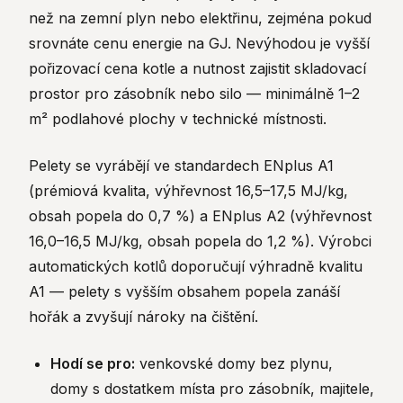
než na zemní plyn nebo elektřinu, zejména pokud
srovnáte cenu energie na GJ. Nevýhodou je vyšší
pořizovací cena kotle a nutnost zajistit skladovací
prostor pro zásobník nebo silo — minimálně 1–2
m² podlahové plochy v technické místnosti.
Pelety se vyrábějí ve standardech ENplus A1
(prémiová kvalita, výhřevnost 16,5–17,5 MJ/kg,
obsah popela do 0,7 %) a ENplus A2 (výhřevnost
16,0–16,5 MJ/kg, obsah popela do 1,2 %). Výrobci
automatických kotlů doporučují výhradně kvalitu
A1 — pelety s vyšším obsahem popela zanáší
hořák a zvyšují nároky na čištění.
Hodí se pro:
venkovské domy bez plynu,
domy s dostatkem místa pro zásobník, majitele,